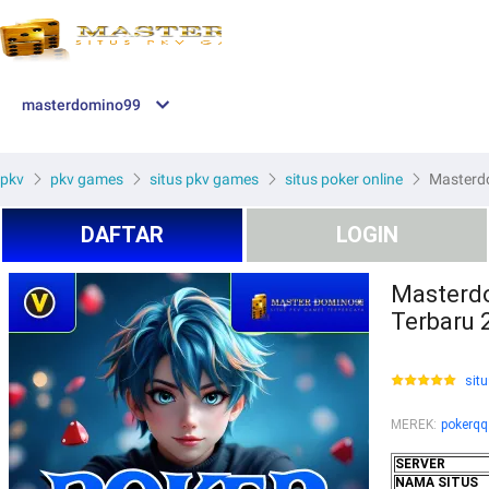
masterdomino99
pkv
pkv games
situs pkv games
situs poker online
Masterdo
DAFTAR
LOGIN
Masterdo
Terbaru 
situ
MEREK
:
pokerqq
SERVER
NAMA SITUS