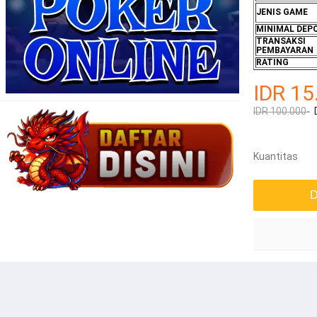
JENIS GAME
MINIMAL DEP
TRANSAKSI
PEMBAYARAN
RATING
IDR 15
IDR 100.000-
Kuantitas